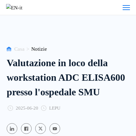
Storie
dei
clienti
Casa
>
Notizie
Valutazione in loco della
workstation ADC ELISA600
presso l'ospedale SMU
2025-06-20
LEPU