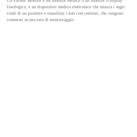
Un Patient Monitor è un monitor medico o un monitor o display
fisiologico, è un dispositivo medico elettronico che misura i segni
vitali di un paziente e visualizza i dati così ottenuti, che vengono
trasmessi su una rete di monitoraggio.